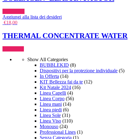
Add to cart
Aggiungi alla lista dei desideri
€
18,00
THERMAL CONCENTRATE WATER
Read more
Show All Categories
BUBBLEKID
(8)
Dispositivi per la protezione individuale
(5)
In Offerta
(14)
KIT Bellezza fai da te
(12)
Kit Natale 2024
(16)
Linea Capelli
(4)
Linea Corpo
(56)
Linea mani
(14)
Linea piedi
(6)
Linea Sole
(31)
Linea Viso
(110)
Monouso
(24)
Professional Lines
(1)
Senza Categoria
(1)