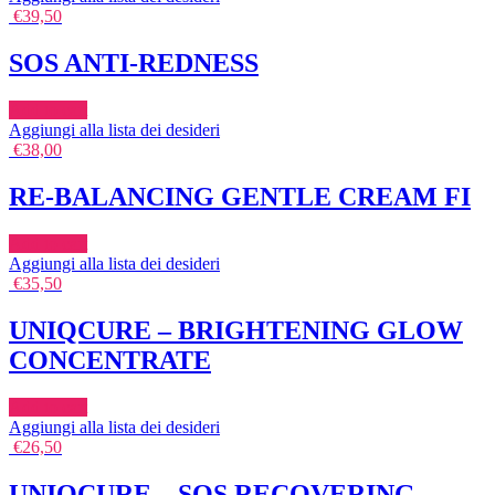
€
39,50
SOS ANTI-REDNESS
Add to cart
Aggiungi alla lista dei desideri
€
38,00
RE-BALANCING GENTLE CREAM FI
Add to cart
Aggiungi alla lista dei desideri
€
35,50
UNIQCURE – BRIGHTENING GLOW
CONCENTRATE
Add to cart
Aggiungi alla lista dei desideri
€
26,50
UNIQCURE – SOS RECOVERING