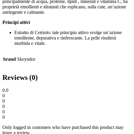
principalmente di acqua, proteine, lipidi , minerali e vitamina C, ha
proprietà emollienti e idratanti che esplicano, sulla cute, un’azione
astringente e calmante.
Principi attivi
Estratto di Cetriolo: tale principio attivo svolge un’azione
emolliente, depurativa e rinfrescante. La pelle risulterà
morbida e vitale.
brand
Skeyndor
Reviews (0)
0.0
0
0
0
0
0
Only logged in customers who have purchased this product may
leave a review.