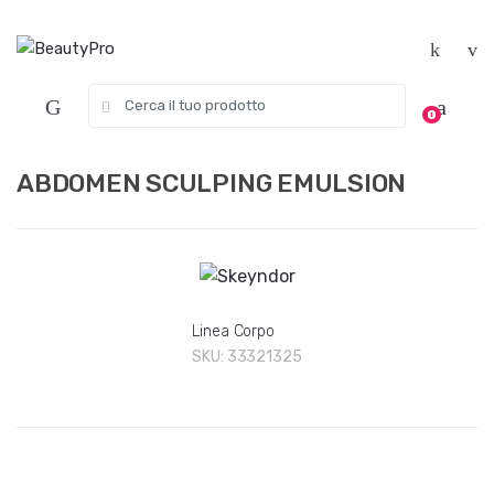
Skip
Skip
to
to
navigation
content
Search
0
for:
ABDOMEN SCULPING EMULSION
Linea Corpo
SKU:
33321325