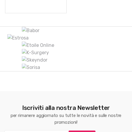
B
r
a
n
d
s
C
Iscriviti alla nostra Newsletter
a
per rimanere aggiornato su tutte le novità e sulle nostre
r
promozioni!