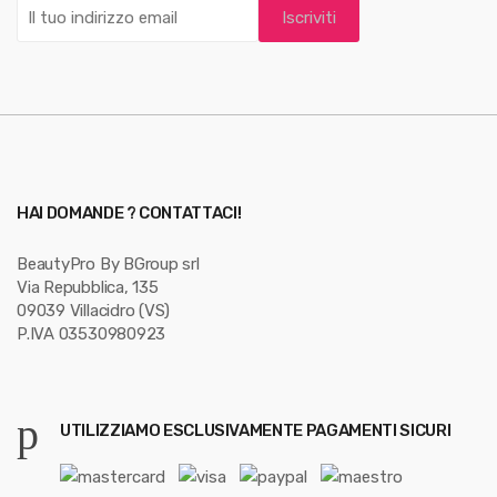
o
u
s
e
l
HAI DOMANDE ? CONTATTACI!
BeautyPro By BGroup srl
Via Repubblica, 135
09039 Villacidro (VS)
P.IVA 03530980923
UTILIZZIAMO ESCLUSIVAMENTE PAGAMENTI SICURI