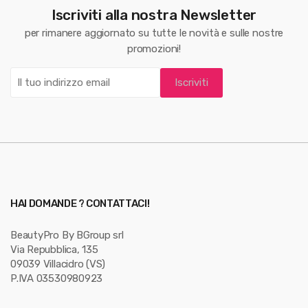
Iscriviti alla nostra Newsletter
a
per rimanere aggiornato su tutte le novità e sulle nostre
r
promozioni!
o
u
s
e
l
HAI DOMANDE ? CONTATTACI!
BeautyPro By BGroup srl
Via Repubblica, 135
09039 Villacidro (VS)
P.IVA 03530980923