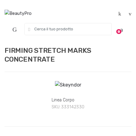
Skip
Skip
to
to
navigation
content
Search
0
for:
FIRMING STRETCH MARKS
CONCENTRATE
Linea Corpo
SKU:
333142330