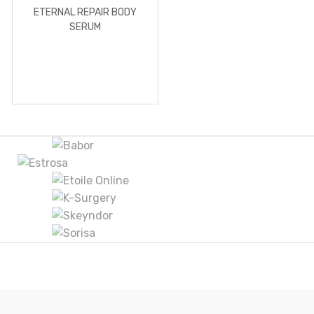
ETERNAL REPAIR BODY
SERUM
B
r
a
n
d
s
C